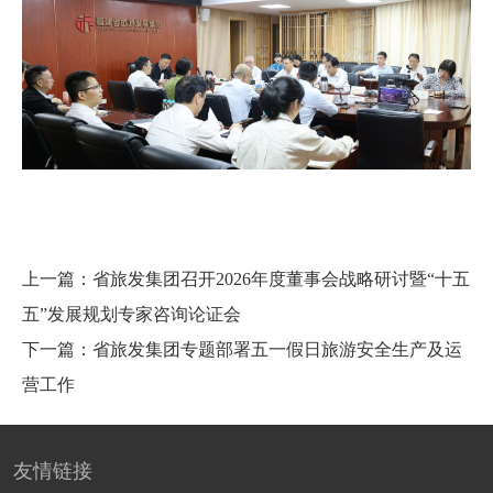
上一篇：省旅发集团召开2026年度董事会战略研讨暨“十五
五”发展规划专家咨询论证会
下一篇：省旅发集团专题部署五一假日旅游安全生产及运
营工作
友情链接