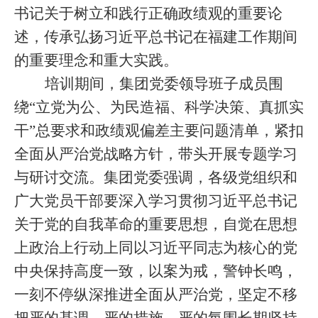
书记关于树立和践行正确政绩观的重要论
述，传承弘扬习近平总书记在福建工作期间
的重要理念和重大实践。
培训期间，集团党委领导班子成员围
绕
“立党为公、为民造福、科学决策、真抓实
干”总要求和政绩观偏差主要问题清单，紧扣
全面从严治党战略方针，带头开展专题学习
与研讨交流。集团党委强调，各级党组织和
广大党员干部要
深入学习贯彻习近平总书记
关于党的自我革命
的
重要思想，自觉在思想
上政治上行动上同以习近平同志为核心的
党
中央保持高度一致，
以案为戒，警钟长鸣，
一刻不停纵深推进全面从严治党，坚定不移
把严的基调、严的措施、严的氛围长期坚持