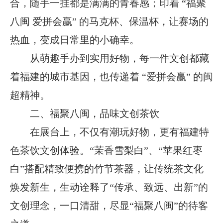
合，随手一挂都是满满的青春感；印着 “福聚
八闽 爱拼会赢” 的马克杯、保温杯，让赛场的
热血，变成日常里的小确幸。
从萌趣手办到实用好物，每一件文创都藏
着福建的城市基因，也传递着
“爱拼会赢” 的闽
超精神。
二、
福聚八闽，品味文创茶饮
在展台上，不仅有潮玩好物，更有福建特
色茶饮文创体验。
“茉香雪梨白”、“苹果红枣
白”搭配精致便携的竹节茶器，让传统茶文化
焕发新生，生动诠释了“传承、致远、出新”的
文创理念，一口清甜，尽显“福聚八闽”的待客