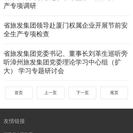
产专项调研
省旅发集团领导赴厦门权属企业开展节前安
全生产专项检查
省旅发集团党委书记、董事长刘革生巡听旁
听漳州旅发集团党委理论学习中心组（扩
大） 学习专题研讨会
首页
上一页
下一页
尾页
友情链接