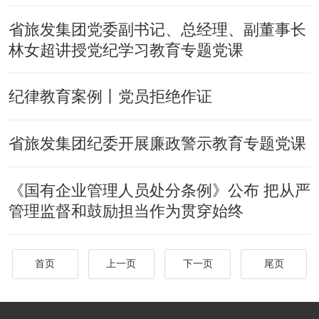
省旅发集团党委副书记、总经理、副董事长
林女超讲授党纪学习教育专题党课
纪律教育案例丨党员拒绝作证
省旅发集团纪委开展廉政警示教育专题党课
《国有企业管理人员处分条例》公布 把从严
管理监督和鼓励担当作为贯穿始终
首页
上一页
下一页
尾页