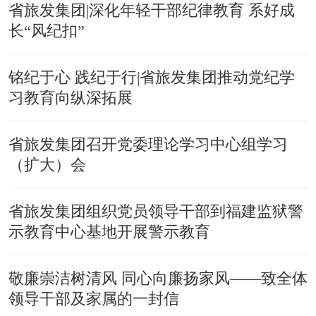
省旅发集团|深化年轻干部纪律教育 系好成
长“风纪扣”
铭纪于心 践纪于行|省旅发集团推动党纪学
习教育向纵深拓展
省旅发集团召开党委理论学习中心组学习
（扩大）会
省旅发集团组织党员领导干部到福建监狱警
示教育中心基地开展警示教育
敬廉崇洁树清风 同心向廉扬家风——致全体
领导干部及家属的一封信